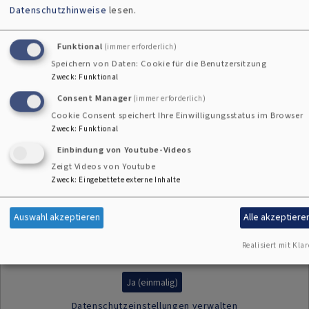
Datenschutzhinweise
lesen.
Weitere Infos und Pilgerangebote im Dekanat
Funktional
(immer erforderlich)
Speichern von Daten: Cookie für die Benutzersitzung
Pilgern – Bewegung für Geist und Seele
Zweck
:
Funktional
Consent Manager
(immer erforderlich)
Cookie Consent speichert Ihre Einwilligungsstatus im Browser
Zweck
:
Funktional
Video: Einladung zum
Einbindung von Youtube-Videos
Zeigt Videos von Youtube
Pilgern
Zweck
:
Eingebettete externe Inhalte
Auswahl akzeptieren
Alle akzeptiere
Realisiert mit Klar
Externe Videos (Youtube) anzeigen?
Ja (einmalig)
Datenschutzeinstellungen verwalten