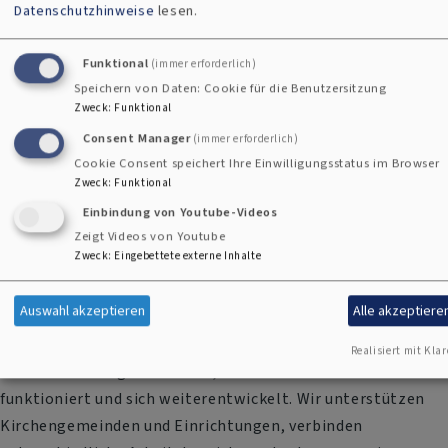
Datenschutzhinweise
lesen.
Funktional
(immer erforderlich)
Speichern von Daten: Cookie für die Benutzersitzung
Zweck
:
Funktional
Consent Manager
(immer erforderlich)
Cookie Consent speichert Ihre Einwilligungsstatus im Browser
Zweck
:
Funktional
Einbindung von Youtube-Videos
Zeigt Videos von Youtube
Zweck
:
Eingebettete externe Inhalte
Klotz / Dekanat
Auswahl akzeptieren
Alle akzeptiere
Was wir konkret tun
Realisiert mit Klar
Als Dekanat sorgen wir dafür, dass dieses Netzwerk
funktioniert und sich weiterentwickelt. Wir unterstützen
Kirchengemeinden und Einrichtungen, verbinden