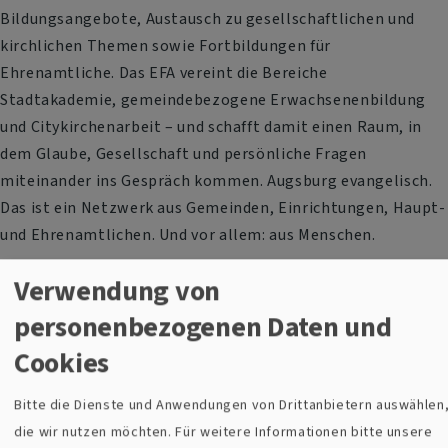
Bildungsangebote, Austausch zu gesellschaftlichen und
kirchlichen Themen sowie Fortbildungen für
Ehrenamtliche. Das EFA vereint die Bereiche
Stadtakademie, gemeindebezogene Erwachsenenbildung
und Citykirchenarbeit – und schafft damit einen Raum, in
dem Glaube, Gesellschaft und persönliche Fragen
miteinander ins Gespräch kommen. Augsburg evangelisch.
Das ist ein Netzwerk aus Gemeinden, Einrichtungen, Haupt-
und Ehrenamtlichen. Und vor allem: aus Menschen.
Verwendung von
personenbezogenen Daten und
Cookies
Bitte die Dienste und Anwendungen von Drittanbietern auswählen
die wir nutzen möchten.
Für weitere Informationen bitte unsere