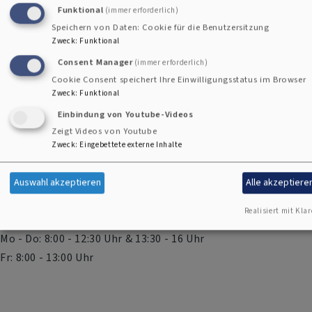
Adresse
Funktional
(immer erforderlich)
Speichern von Daten: Cookie für die Benutzersitzung
Zweck
:
Funktional
Evangelisch-Lutherisches Dekanat Augsburg
Consent Manager
(immer erforderlich)
Fuggerstr. 8
Cookie Consent speichert Ihre Einwilligungsstatus im Browser
86150 Augsburg
Zweck
:
Funktional
Einbindung von Youtube-Videos
Tel. 0821/45017-400
Zeigt Videos von Youtube
FAX 0821/45017-409
Zweck
:
Eingebettete externe Inhalte
E-Mail:
dekanat.augsburg@elkb.de
Auswahl akzeptieren
Alle akzeptiere
Büroöffnungszeiten
Realisiert mit Klar
Mo - Do: 8:00 - 12:30 Uhr & 13:30 - 16 Uhr
Fr: 8:00 - 13:00 Uhr