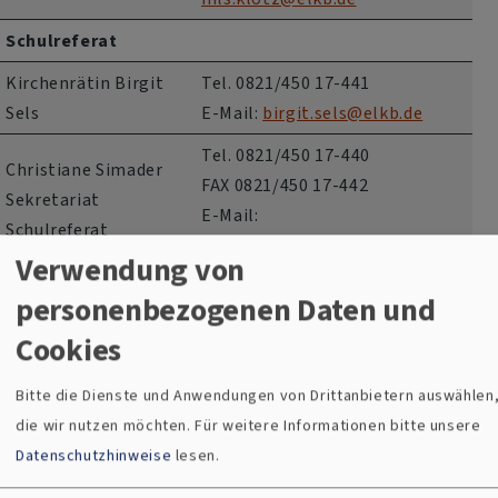
Schulreferat
Kirchenrätin Birgit
Tel. 0821/450 17-441
Sels
E-Mail:
birgit.sels@elkb.de
Tel. 0821/450 17-440
Christiane Simader
FAX 0821/450 17-442
Sekretariat
E-Mail:
Schulreferat
schulreferat.augsburg@elkb.de
Verwendung von
Dekanatskantorat
personenbezogenen Daten und
Tel. 0821/45017-400
Cookies
Theresa und Moritz
E-Mail:
Schwärzer
theresa.schwaerzer@elkb.de
Bitte die Dienste und Anwendungen von Drittanbietern auswählen
moritz.schwaerzer@elkb.de
die wir nutzen möchten.
Für weitere Informationen bitte unsere
Datenschutzhinweise
lesen.