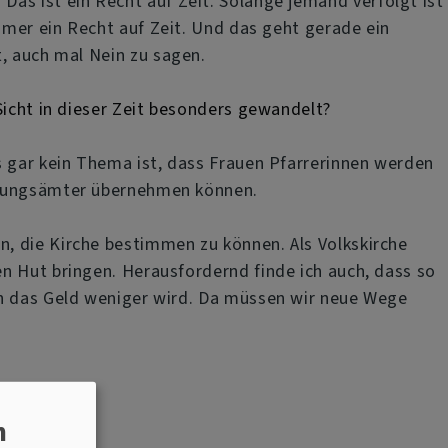
as ist ein Recht auf Zeit. Solange jemand verfolgt ist
mmer ein Recht auf Zeit. Und das geht gerade ein
t, auch mal Nein zu sagen.
Sicht in dieser Zeit besonders gewandelt?
s gar kein Thema ist, dass Frauen Pfarrerinnen werden
itungsämter übernehmen können.
, die Kirche bestimmen zu können. Als Volkskirche
n Hut bringen. Herausfordernd finde ich auch, dass so
ch das Geld weniger wird. Da müssen wir neue Wege
n