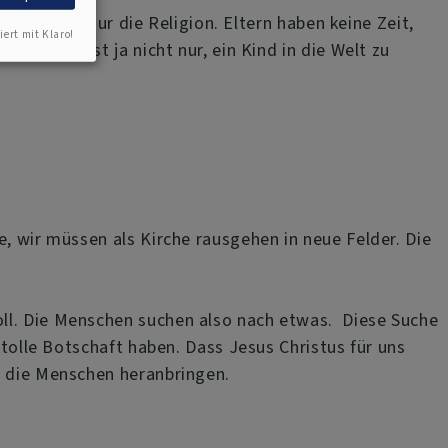
auch nicht nur die Religion. Eltern haben keine Zeit,
iert mit Klaro!
ernsein ist ja nicht nur, ein Kind in die Welt zu
, wir müssen als Kirche rausgehen in neue Felder. Die
oll. Die Menschen suchen also nach etwas. Diese Suche
 tolle Botschaft haben. Dass Jesus Christus für uns
n die Menschen heranbringen.