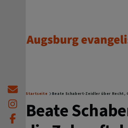
Direkt zum Inhalt
Augsburg evangelisch.
Startseite
Beate Schabert-Zeidler über Recht, 
Breadcrumb
Beate Schaber