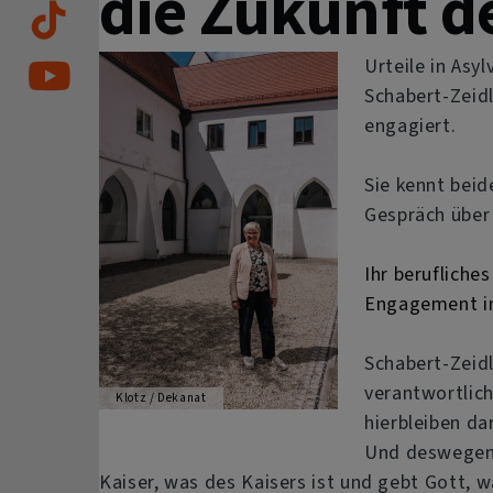
die Zukunft d
Urteile in Asy
Schabert-Zeidl
engagiert.
Sie kennt beid
Gespräch über 
Ihr berufliche
Engagement in 
Schabert-Zeidl
verantwortlich
Klotz / Dekanat
hierbleiben da
Und deswegen w
Kaiser, was des Kaisers ist und gebt Gott, w