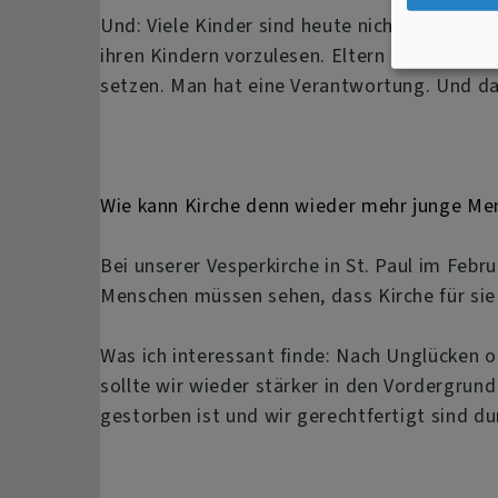
Und: Viele Kinder sind heute nicht mehr getau
ihren Kindern vorzulesen. Eltern haben keine
setzen. Man hat eine Verantwortung. Und daz
Wie kann Kirche denn wieder mehr junge Me
Bei unserer Vesperkirche in St. Paul im Feb
Menschen müssen sehen, dass Kirche für sie 
Was ich interessant finde: Nach Unglücken 
sollte wir wieder stärker in den Vordergrund
gestorben ist und wir gerechtfertigt sind d