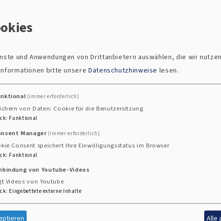
ke, dass es kommen wird, dass wir Pfarreien bilden. Und 
okies
ig ist. Sondern dass sie Schwerpunkte haben werden – 
re Zusammenarbeiten entstehen müssen und das finde ic
ienste und Anwendungen von Drittanbietern auswählen, die wir nutze
 Informationen bitte unsere
Datenschutzhinweise
lesen.
unktional
(immer erforderlich)
ngesprochen. Ist es nicht mehr die Zeit für Glauben?
ichern von Daten: Cookie für die Benutzersitzung
ck
:
Funktional
auben ist. Die östlichen Religionen boomen ja unglaubli
onsent Manager
(immer erforderlich)
kie Consent speichert Ihre Einwilligungsstatus im Browser
ck
:
Funktional
 wirklich das Geld. Ein Steuerberater hatte meiner Schwi
inbindung von Youtube-Videos
gt Videos von Youtube
ck
:
Eingebettete externe Inhalte
n alles in einen Topf schmeißen. Wenn in der katholisch
eptieren
Alle