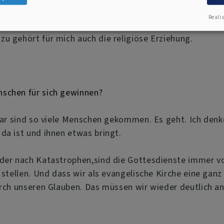
ft. Für Religion ist heute oft zu wenig Zeit. Aber es ist 
Realis
 Zeit, mit ihren Kindern zum Schwimmen zu gehen. Aber Elt
u gehört für mich auch die religiöse Erziehung.
nschen für sich gewinnen?
ruar sind so viele Menschen gekommen. Es geht. Ich denke
da ist und ihnen etwas bringt.
oder nach Katastrophen,sind die Gottesdienste immer v
 stellen. Und dass wir als evangelische Kirche eine ganz
urch unseren Glauben. Das müssen wir wieder deutlich a