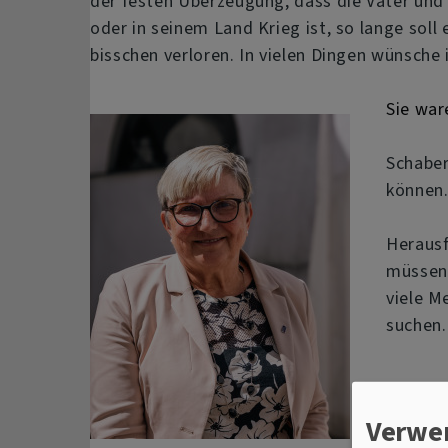
der festen Überzeugung, dass die Väter und 
oder in seinem Land Krieg ist, so lange sol
bisschen verloren. In vielen Dingen wünsche
Sie war
Schaber
können.
Herausf
müssen 
viele M
suchen.
Verwe
Neue We